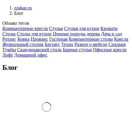
ezakaz.ru
Блог
Облако тегов
Компьютерные кресла
Стулья
Стулья для кухни
Кровати
Столы
Столы для кухни
Ценные породы дерева
Дача и сад
Ротанг
Ковка
Прованс
Гостиная
Компьютерные столы
Кресла
Журнальный столик
Баухаус
Техно
Разное о мебели
Спальня
Тумбы
Скандинавский стиль
Барные стулья
Офисные кресла
Лофт
Домашний офис
Блог