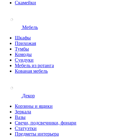
Скамейки
Мебель
Шкафы
Прихожая
Тумбы
Комоды
Сундуки
Мебель из ротанга
Кованая мебель
Декор
Корзины и ящики
Зеркала
Вазы
Свечи, подсвечники, фонари
Статуэтки
Предметы интерьера