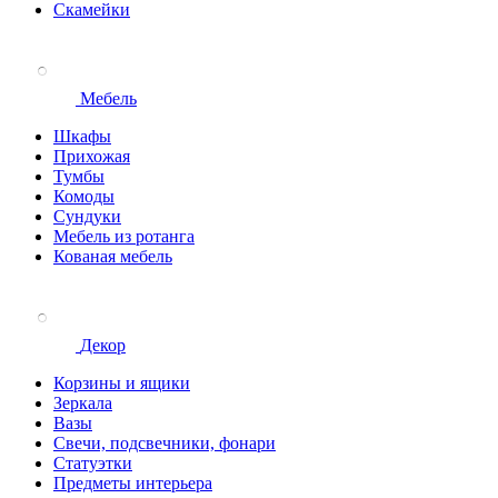
Скамейки
Мебель
Шкафы
Прихожая
Тумбы
Комоды
Сундуки
Мебель из ротанга
Кованая мебель
Декор
Корзины и ящики
Зеркала
Вазы
Свечи, подсвечники, фонари
Статуэтки
Предметы интерьера