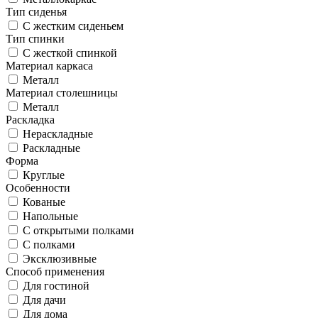
Тип сиденья
С жестким сиденьем
Тип спинки
С жесткой спинкой
Материал каркаса
Металл
Материал столешницы
Металл
Раскладка
Нераскладные
Раскладные
Форма
Круглые
Особенности
Кованые
Напольные
С открытыми полками
С полками
Эксклюзивные
Способ применения
Для гостиной
Для дачи
Для дома