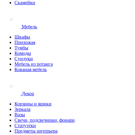
Скамейки
Мебель
Шкафы
Прихожая
Тумбы
Комоды
Сундуки
Мебель из ротанга
Кованая мебель
Декор
Корзины и ящики
Зеркала
Вазы
Свечи, подсвечники, фонари
Статуэтки
Предметы интерьера