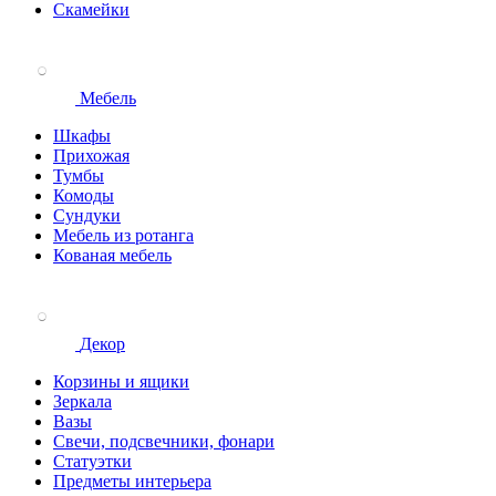
Скамейки
Мебель
Шкафы
Прихожая
Тумбы
Комоды
Сундуки
Мебель из ротанга
Кованая мебель
Декор
Корзины и ящики
Зеркала
Вазы
Свечи, подсвечники, фонари
Статуэтки
Предметы интерьера