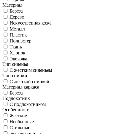
Материал
Береза
Дерево
Искусственная кожа
Металл
Пластик
Полиэстер
Ткань
Хлопок
Экокожа
Тип сиденья
С жестким сиденьем
Тип спинки
С жесткой спинкой
Материал каркаса
Береза
Подлокотник
С подлокотником
Особенности
Жесткие
Необычные
Стильные
Эксклюзивные