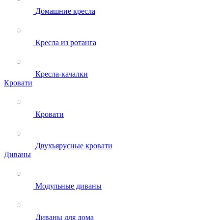
Домашние кресла
Кресла из ротанга
Кресла-качалки
Кровати
Кровати
Двухъярусные кровати
Диваны
Модульные диваны
Диваны для дома