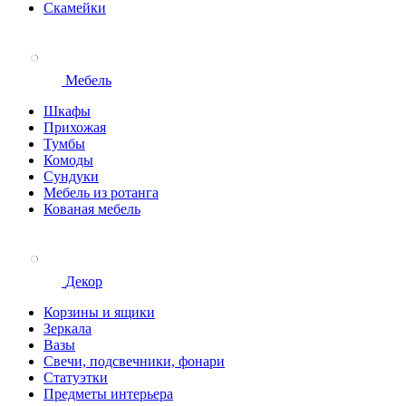
Скамейки
Мебель
Шкафы
Прихожая
Тумбы
Комоды
Сундуки
Мебель из ротанга
Кованая мебель
Декор
Корзины и ящики
Зеркала
Вазы
Свечи, подсвечники, фонари
Статуэтки
Предметы интерьера