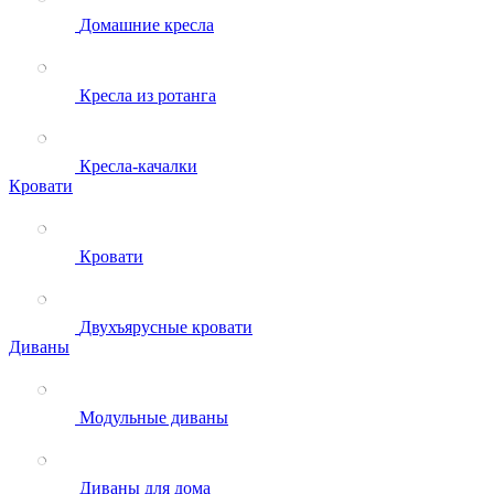
Домашние кресла
Кресла из ротанга
Кресла-качалки
Кровати
Кровати
Двухъярусные кровати
Диваны
Модульные диваны
Диваны для дома