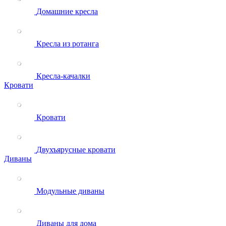
Домашние кресла
Кресла из ротанга
Кресла-качалки
Кровати
Кровати
Двухъярусные кровати
Диваны
Модульные диваны
Диваны для дома