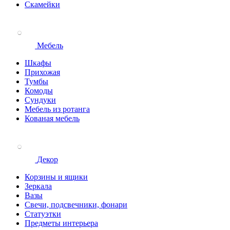
Скамейки
Мебель
Шкафы
Прихожая
Тумбы
Комоды
Сундуки
Мебель из ротанга
Кованая мебель
Декор
Корзины и ящики
Зеркала
Вазы
Свечи, подсвечники, фонари
Статуэтки
Предметы интерьера