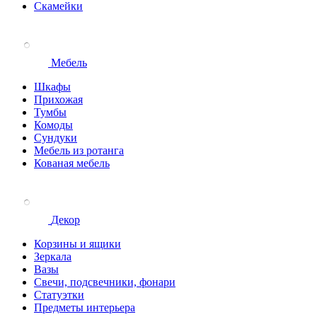
Скамейки
Мебель
Шкафы
Прихожая
Тумбы
Комоды
Сундуки
Мебель из ротанга
Кованая мебель
Декор
Корзины и ящики
Зеркала
Вазы
Свечи, подсвечники, фонари
Статуэтки
Предметы интерьера