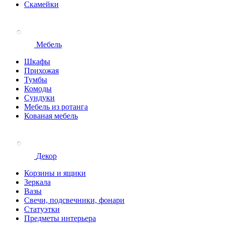
Скамейки
Мебель
Шкафы
Прихожая
Тумбы
Комоды
Сундуки
Мебель из ротанга
Кованая мебель
Декор
Корзины и ящики
Зеркала
Вазы
Свечи, подсвечники, фонари
Статуэтки
Предметы интерьера