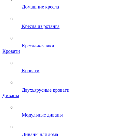
Домашние кресла
Кресла из ротанга
Кресла-качалки
Кровати
Кровати
Двухъярусные кровати
Диваны
Модульные диваны
Диваны для дома