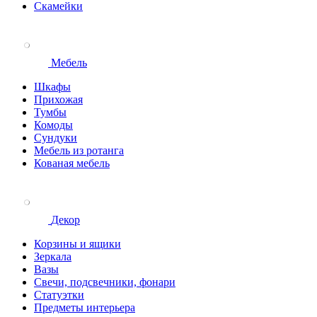
Скамейки
Мебель
Шкафы
Прихожая
Тумбы
Комоды
Сундуки
Мебель из ротанга
Кованая мебель
Декор
Корзины и ящики
Зеркала
Вазы
Свечи, подсвечники, фонари
Статуэтки
Предметы интерьера