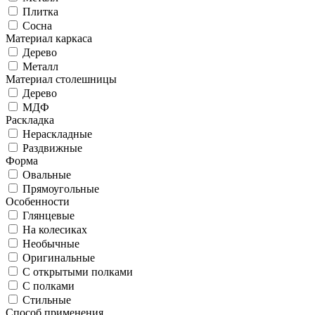
Плитка
Сосна
Материал каркаса
Дерево
Металл
Материал столешницы
Дерево
МДФ
Раскладка
Нераскладные
Раздвижные
Форма
Овальные
Прямоугольные
Особенности
Глянцевые
На колесиках
Необычные
Оригинальные
С открытыми полками
С полками
Стильные
Способ применения