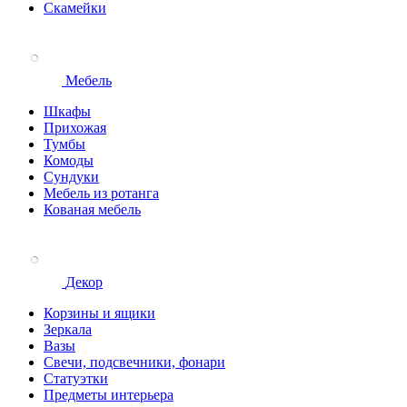
Скамейки
Мебель
Шкафы
Прихожая
Тумбы
Комоды
Сундуки
Мебель из ротанга
Кованая мебель
Декор
Корзины и ящики
Зеркала
Вазы
Свечи, подсвечники, фонари
Статуэтки
Предметы интерьера