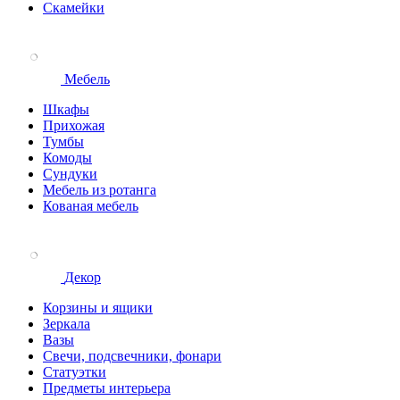
Скамейки
Мебель
Шкафы
Прихожая
Тумбы
Комоды
Сундуки
Мебель из ротанга
Кованая мебель
Декор
Корзины и ящики
Зеркала
Вазы
Свечи, подсвечники, фонари
Статуэтки
Предметы интерьера