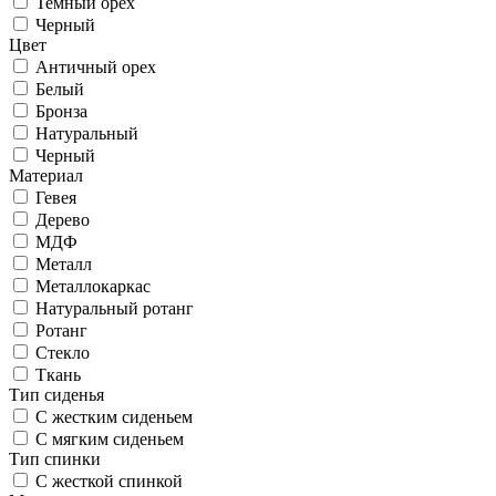
Темный орех
Черный
Цвет
Античный орех
Белый
Бронза
Натуральный
Черный
Материал
Гевея
Дерево
МДФ
Металл
Металлокаркас
Натуральный ротанг
Ротанг
Стекло
Ткань
Тип сиденья
С жестким сиденьем
С мягким сиденьем
Тип спинки
С жесткой спинкой