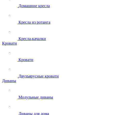
Домашние кресла
Кресла из ротанга
Кресла-качалки
Кровати
Кровати
Двухъярусные кровати
Диваны
Модульные диваны
Диваны для дома