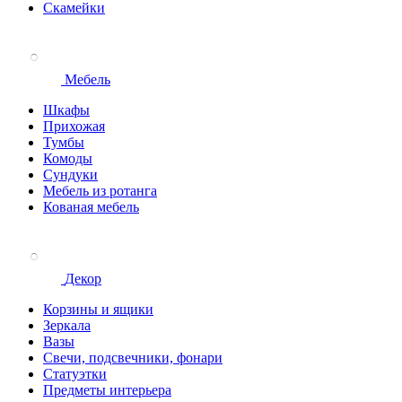
Скамейки
Мебель
Шкафы
Прихожая
Тумбы
Комоды
Сундуки
Мебель из ротанга
Кованая мебель
Декор
Корзины и ящики
Зеркала
Вазы
Свечи, подсвечники, фонари
Статуэтки
Предметы интерьера