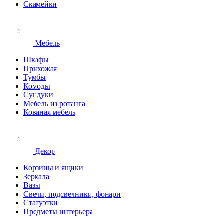
Скамейки
Мебель
Шкафы
Прихожая
Тумбы
Комоды
Сундуки
Мебель из ротанга
Кованая мебель
Декор
Корзины и ящики
Зеркала
Вазы
Свечи, подсвечники, фонари
Статуэтки
Предметы интерьера