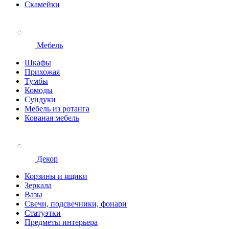
Скамейки
Мебель
Шкафы
Прихожая
Тумбы
Комоды
Сундуки
Мебель из ротанга
Кованая мебель
Декор
Корзины и ящики
Зеркала
Вазы
Свечи, подсвечники, фонари
Статуэтки
Предметы интерьера