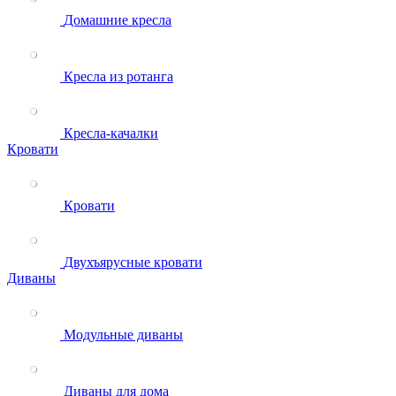
Домашние кресла
Кресла из ротанга
Кресла-качалки
Кровати
Кровати
Двухъярусные кровати
Диваны
Модульные диваны
Диваны для дома