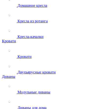
Домашние кресла
Кресла из ротанга
Кресла-качалки
Кровати
Кровати
Двухъярусные кровати
Диваны
Модульные диваны
Диваны для дома