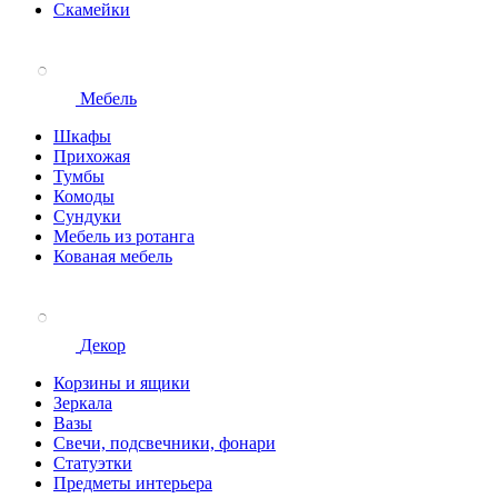
Скамейки
Мебель
Шкафы
Прихожая
Тумбы
Комоды
Сундуки
Мебель из ротанга
Кованая мебель
Декор
Корзины и ящики
Зеркала
Вазы
Свечи, подсвечники, фонари
Статуэтки
Предметы интерьера