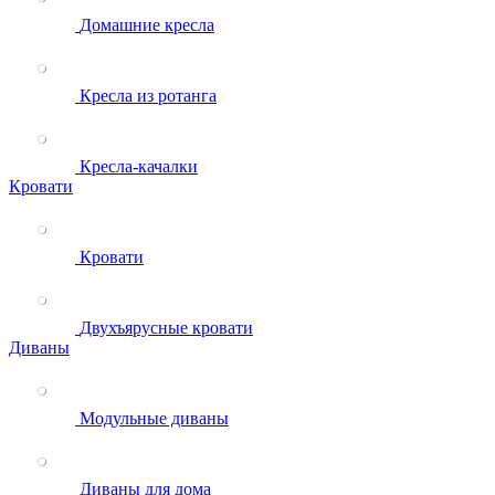
Домашние кресла
Кресла из ротанга
Кресла-качалки
Кровати
Кровати
Двухъярусные кровати
Диваны
Модульные диваны
Диваны для дома