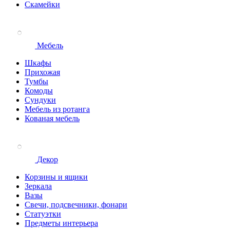
Скамейки
Мебель
Шкафы
Прихожая
Тумбы
Комоды
Сундуки
Мебель из ротанга
Кованая мебель
Декор
Корзины и ящики
Зеркала
Вазы
Свечи, подсвечники, фонари
Статуэтки
Предметы интерьера