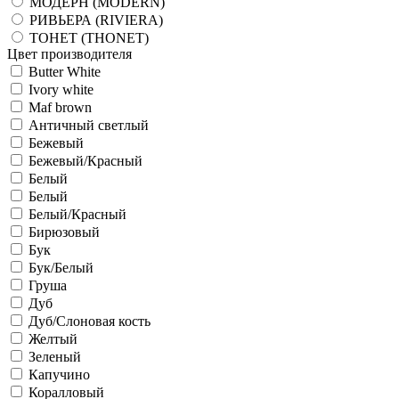
МОДЕРН (MODERN)
РИВЬЕРА (RIVIERA)
ТОНЕТ (THONET)
Цвет производителя
Butter White
Ivory white
Maf brown
Античный светлый
Бежевый
Бежевый/Красный
Белый
Белый
Белый/Красный
Бирюзовый
Бук
Бук/Белый
Груша
Дуб
Дуб/Слоновая кость
Желтый
Зеленый
Капучино
Коралловый