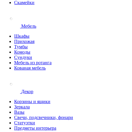
Скамейки
Мебель
Шкафы
Прихожая
Тумбы
Комоды
Сундуки
Мебель из ротанга
Кованая мебель
Декор
Корзины и ящики
Зеркала
Вазы
Свечи, подсвечники, фонари
Статуэтки
Предметы интерьера