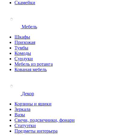
Скамейки
Мебель
Шкафы
Прихожая
Тумбы
Комоды
Сундуки
Мебель из ротанга
Кованая мебель
Декор
Корзины и ящики
Зеркала
Вазы
Свечи, подсвечники, фонари
Статуэтки
Предметы интерьера