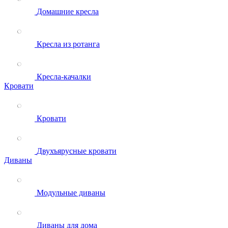
Домашние кресла
Кресла из ротанга
Кресла-качалки
Кровати
Кровати
Двухъярусные кровати
Диваны
Модульные диваны
Диваны для дома