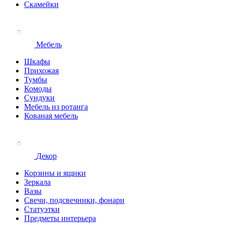
Скамейки
Мебель
Шкафы
Прихожая
Тумбы
Комоды
Сундуки
Мебель из ротанга
Кованая мебель
Декор
Корзины и ящики
Зеркала
Вазы
Свечи, подсвечники, фонари
Статуэтки
Предметы интерьера