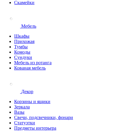
Скамейки
Мебель
Шкафы
Прихожая
Тумбы
Комоды
Сундуки
Мебель из ротанга
Кованая мебель
Декор
Корзины и ящики
Зеркала
Вазы
Свечи, подсвечники, фонари
Статуэтки
Предметы интерьера