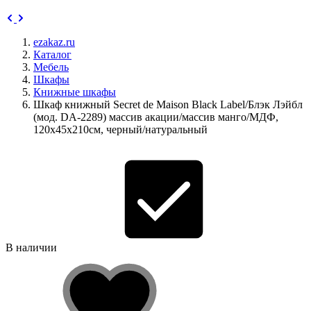
ezakaz.ru
Каталог
Мебель
Шкафы
Книжные шкафы
Шкаф книжный Secret de Maison Black Label/Блэк Лэйбл
(мод. DA-2289) массив акации/массив манго/МДФ,
120х45х210см, черный/натуральный
В наличии