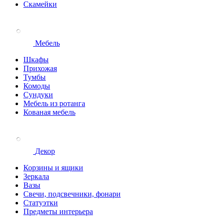
Скамейки
Мебель
Шкафы
Прихожая
Тумбы
Комоды
Сундуки
Мебель из ротанга
Кованая мебель
Декор
Корзины и ящики
Зеркала
Вазы
Свечи, подсвечники, фонари
Статуэтки
Предметы интерьера