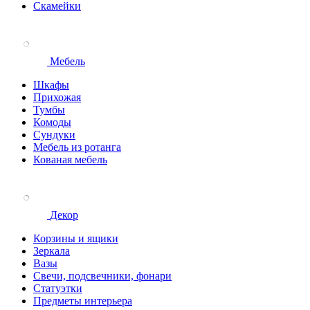
Скамейки
Мебель
Шкафы
Прихожая
Тумбы
Комоды
Сундуки
Мебель из ротанга
Кованая мебель
Декор
Корзины и ящики
Зеркала
Вазы
Свечи, подсвечники, фонари
Статуэтки
Предметы интерьера