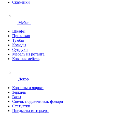
Скамейки
Мебель
Шкафы
Прихожая
Тумбы
Комоды
Сундуки
Мебель из ротанга
Кованая мебель
Декор
Корзины и ящики
Зеркала
Вазы
Свечи, подсвечники, фонари
Статуэтки
Предметы интерьера