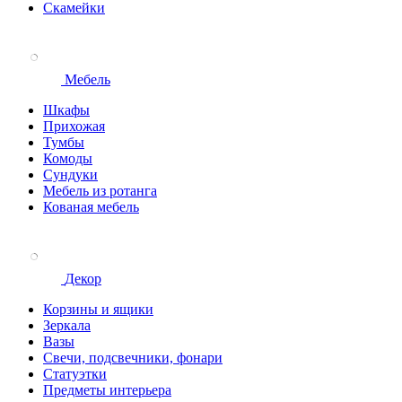
Скамейки
Мебель
Шкафы
Прихожая
Тумбы
Комоды
Сундуки
Мебель из ротанга
Кованая мебель
Декор
Корзины и ящики
Зеркала
Вазы
Свечи, подсвечники, фонари
Статуэтки
Предметы интерьера