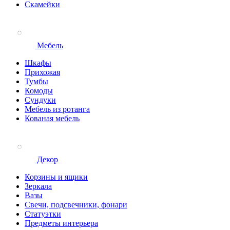
Скамейки
Мебель
Шкафы
Прихожая
Тумбы
Комоды
Сундуки
Мебель из ротанга
Кованая мебель
Декор
Корзины и ящики
Зеркала
Вазы
Свечи, подсвечники, фонари
Статуэтки
Предметы интерьера