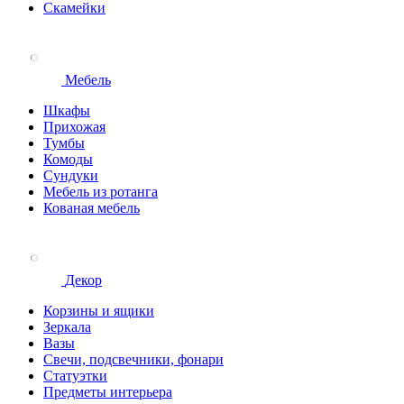
Скамейки
Мебель
Шкафы
Прихожая
Тумбы
Комоды
Сундуки
Мебель из ротанга
Кованая мебель
Декор
Корзины и ящики
Зеркала
Вазы
Свечи, подсвечники, фонари
Статуэтки
Предметы интерьера