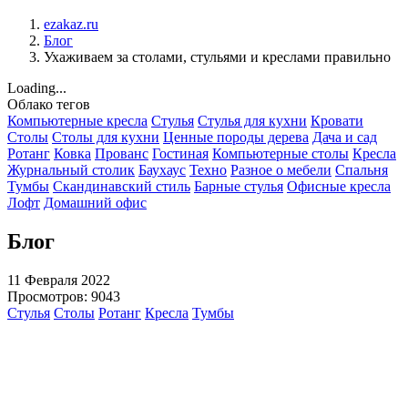
ezakaz.ru
Блог
Ухаживаем за столами, стульями и креслами правильно
Loading...
Облако тегов
Компьютерные кресла
Стулья
Стулья для кухни
Кровати
Столы
Столы для кухни
Ценные породы дерева
Дача и сад
Ротанг
Ковка
Прованс
Гостиная
Компьютерные столы
Кресла
Журнальный столик
Баухаус
Техно
Разное о мебели
Спальня
Тумбы
Скандинавский стиль
Барные стулья
Офисные кресла
Лофт
Домашний офис
Блог
11 Февраля 2022
Просмотров: 9043
Стулья
Столы
Ротанг
Кресла
Тумбы