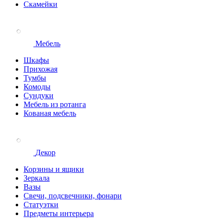
Скамейки
Мебель
Шкафы
Прихожая
Тумбы
Комоды
Сундуки
Мебель из ротанга
Кованая мебель
Декор
Корзины и ящики
Зеркала
Вазы
Свечи, подсвечники, фонари
Статуэтки
Предметы интерьера