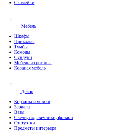
Скамейки
Мебель
Шкафы
Прихожая
Тумбы
Комоды
Сундуки
Мебель из ротанга
Кованая мебель
Декор
Корзины и ящики
Зеркала
Вазы
Свечи, подсвечники, фонари
Статуэтки
Предметы интерьера