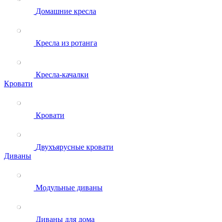
Домашние кресла
Кресла из ротанга
Кресла-качалки
Кровати
Кровати
Двухъярусные кровати
Диваны
Модульные диваны
Диваны для дома