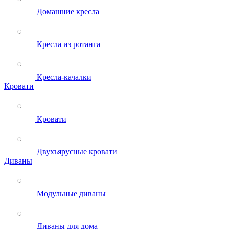
Домашние кресла
Кресла из ротанга
Кресла-качалки
Кровати
Кровати
Двухъярусные кровати
Диваны
Модульные диваны
Диваны для дома