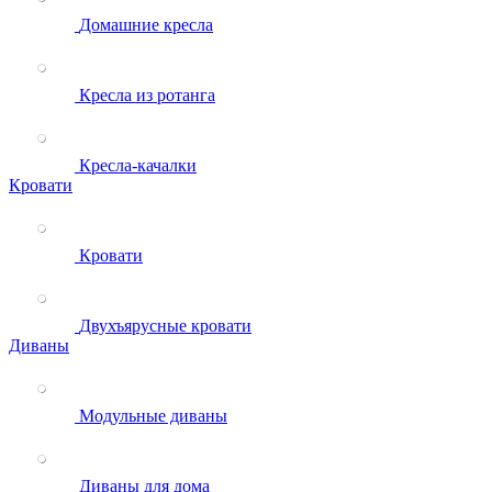
Домашние кресла
Кресла из ротанга
Кресла-качалки
Кровати
Кровати
Двухъярусные кровати
Диваны
Модульные диваны
Диваны для дома