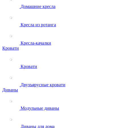
Домашние кресла
Кресла из ротанга
Кресла-качалки
Кровати
Кровати
Двухъярусные кровати
Диваны
Модульные диваны
Диваны для дома