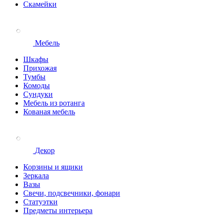
Скамейки
Мебель
Шкафы
Прихожая
Тумбы
Комоды
Сундуки
Мебель из ротанга
Кованая мебель
Декор
Корзины и ящики
Зеркала
Вазы
Свечи, подсвечники, фонари
Статуэтки
Предметы интерьера