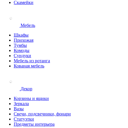
Скамейки
Мебель
Шкафы
Прихожая
Тумбы
Комоды
Сундуки
Мебель из ротанга
Кованая мебель
Декор
Корзины и ящики
Зеркала
Вазы
Свечи, подсвечники, фонари
Статуэтки
Предметы интерьера