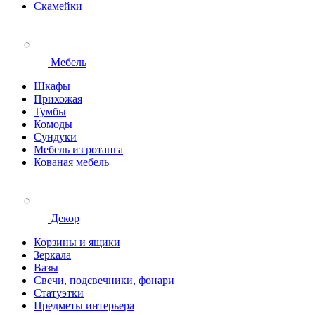
Скамейки
Мебель
Шкафы
Прихожая
Тумбы
Комоды
Сундуки
Мебель из ротанга
Кованая мебель
Декор
Корзины и ящики
Зеркала
Вазы
Свечи, подсвечники, фонари
Статуэтки
Предметы интерьера