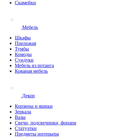
Скамейки
Мебель
Шкафы
Прихожая
Тумбы
Комоды
Сундуки
Мебель из ротанга
Кованая мебель
Декор
Корзины и ящики
Зеркала
Вазы
Свечи, подсвечники, фонари
Статуэтки
Предметы интерьера