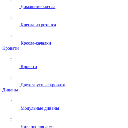
Домашние кресла
Кресла из ротанга
Кресла-качалки
Кровати
Кровати
Двухъярусные кровати
Диваны
Модульные диваны
Диваны для дома