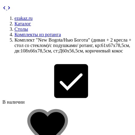
ezakaz.ru
Каталог
Столы
Комплекты из ротанга
Комплект "New Bogota/Нью Богота" (диван + 2 кресла +
стол со стеклом)/с подушками/ ротанг, кр:61х67х78,5см,
дв:108х66х78,5см, ст:Д60х56,5см, коричневый кокос
В наличии