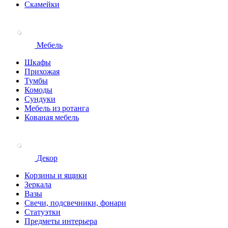
Скамейки
Мебель
Шкафы
Прихожая
Тумбы
Комоды
Сундуки
Мебель из ротанга
Кованая мебель
Декор
Корзины и ящики
Зеркала
Вазы
Свечи, подсвечники, фонари
Статуэтки
Предметы интерьера